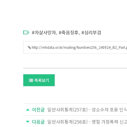
,
,
자살사망자
죽음징후
심리부검
http://mhdata.or.kr/mailing/Numbers256_240924_B2_Part.
목록보기
이전글
일반사회통계(257호) - 성소수자 포용 인
다음글
일반사회통계(256호) - 명절 가정폭력 신