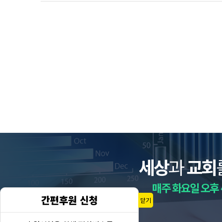
세상
과
교회
매주 화요일 오후 
간편후원 신청
닫기