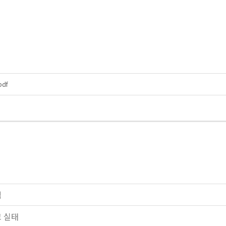
pdf
식
고 실태