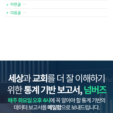
이전글
일반사회통계(260호) - 세계 기아 실태
다음글
세상
과
교회
를 더 잘 이해하기
위한
통계 기반 보고서,
넘버즈
매주 화요일 오후 4시
에 꼭 알아야 할 통계 기반의
데이터 보고서를
메일함
으로 보내드립니다.