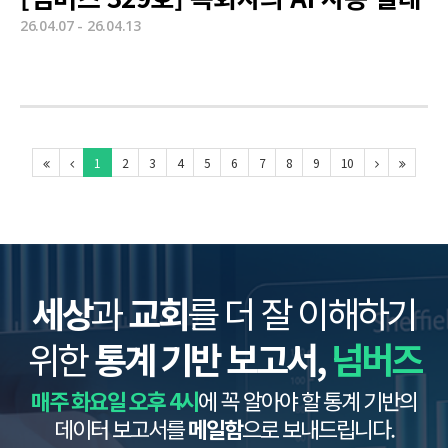
26.04.07 - 26.04.13
1
2
3
4
5
6
7
8
9
10
세상
과
교회
를 더 잘 이해하기
위한
통계 기반 보고서,
넘버즈
매주 화요일 오후 4시
에 꼭 알아야 할 통계 기반의
데이터 보고서를
메일함
으로 보내드립니다.