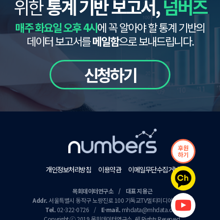
위한
통계 기반 보고서,
넘버즈
매주 화요일 오후 4시
에 꼭 알아야 할 통계 기반의
데이터 보고서를
메일함
으로 보내드립니다.
신청하기
후원
하기
개인정보처리방침
이용약관
이메일무단수집거부
목회데이터연구소 / 대표 지용근
Addr.
서울특별시 동작구 노량진로 100 기독교TV멀티미디어센터 9층
Tel.
02-322-0726
/
E-mail.
mhdata@mhdata.or.kr
Copyright ⓒ 2019 목회데이터연구소. All Rights Reserved.