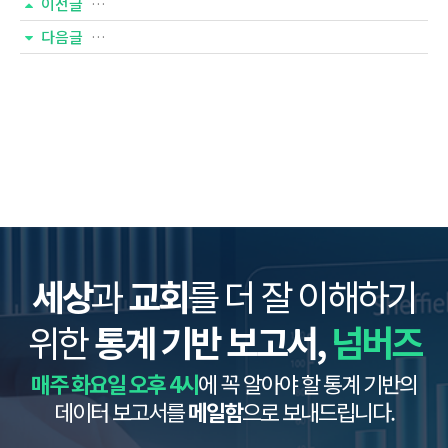
이전글
기독교 통계(323호) - 이주민 선교 실태
다음글
기독교 통계(320호) - 한국교회 돌봄 실태와 과제
세상
과
교회
를 더 잘 이해하기
위한
통계 기반 보고서,
넘버즈
매주 화요일 오후 4시
에 꼭 알아야 할 통계 기반의
데이터 보고서를
메일함
으로 보내드립니다.