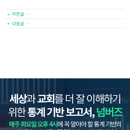
이전글
기독교 통계(337호) - 한국교회 설교 실태
다음글
기독교 통계(334호) - 여성 교역자 실태∙인식
세상
과
교회
를 더 잘 이해하기
위한
통계 기반 보고서,
넘버즈
매주 화요일 오후 4시
에 꼭 알아야 할 통계 기반의