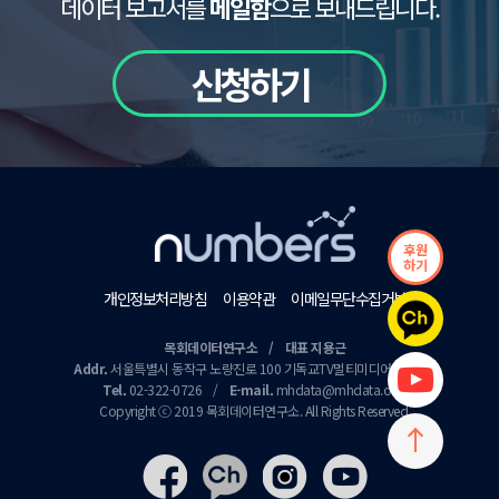
데이터 보고서를
메일함
으로 보내드립니다.
신청하기
후원
하기
개인정보처리방침
이용약관
이메일무단수집거부
목회데이터연구소 / 대표 지용근
Addr.
서울특별시 동작구 노량진로 100 기독교TV멀티미디어센터 9층
Tel.
02-322-0726
/
E-mail.
mhdata@mhdata.or.kr
Copyright ⓒ 2019 목회데이터연구소. All Rights Reserved.