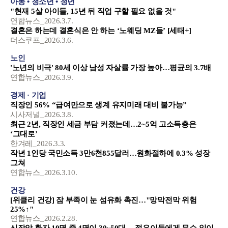
아동 • 청소년 • 청년
"현재 5살 아이들, 15년 뒤 직업 구할 필요 없을 것"
연합뉴스_2026.3.7.
결혼은 하는데 결혼식은 안 하는 ‘노웨딩 MZ들’ [세태+]
더스쿠프_2026.3.6.
노인
'노년의 비극' 80세 이상 남성 자살률 가장 높아…평균의 3.7배
연합뉴스_2026.3.9.
경제
·
기업
직장인 56% “급여만으로 생계 유지미래 대비 불가능”
시사저널_2026.3.8.
최근 2년, 직장인 세금 부담 커졌는데…2~5억 고소득층은
‘그대로’
한겨레_2026.3.3.
작년 1인당 국민소득 3만6천855달러…원화절하에 0.3% 성장
그쳐
연합뉴스_2026.3.10.
건강
[위클리 건강] 잠 부족이 눈 섬유화 촉진…"망막전막 위험
25%↑"
연합뉴스_2026.2.28.
신장암 환자 10명 중 4명이 30~50대… 젊은이들에게 무슨 일이