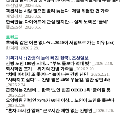
조선일보_2026.3.5.
괴롭히는 사람 많으면 빨리 늙는다...제일 위험한 건 가족
매일경제_2026.3.6.
한국인들, 다이어트에 관심 많지만… 실제 노력은 ‘글세’
헬스조선_2026.3.5.
트렌드
후덕죽 같은 어른 없나요…2040이 서점으로 가는 이유 [.txt]
한겨레_2026.2.28.
기획기사 : [간병의 늪에 빠진 한국], 조선일보
간병 노인 100만 시대… "부모 돌보다 억대 빚"
_2026.2.19.
퇴사학업 포기… 위기의 간병 가족들
_2026.2.20.
"치매 아버지 또 쫓겨나" 늘어나는 간병 난민
_2026.2.21.
"사라지고 싶다"… 간병 맡은 4050 우울감, 일반 성인 4배
_2026.2.24.
급증하는 간병비… 한국 '노인 빈곤 OECD 1위' 굳어질 듯
_2026.2.24.
요양병원 간병인 79%가 60대 이상… 노인이 노인을 돌본다
_2026.2.26.
"혼자 24시간 일해" 근로시간 제한 없는 간병인
_2026.2.26.