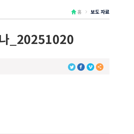
홈
보도 자료
_20251020