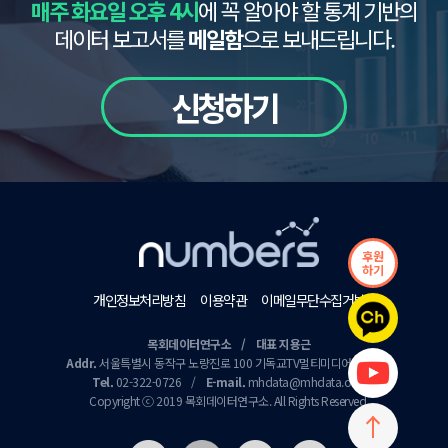
매주 화요일 오후 4시
에 꼭 알아야 할 통계 기반의
데이터 보고서를
메일함
으로 보내드립니다.
신청하기
후원
하기
개인정보처리방침
이용약관
이메일무단수집거부
목회데이터연구소 / 대표 지용근
Addr.
서울특별시 동작구 노량진로 100 기독교TV멀티미디어센터 9층
Tel.
02-322-0726
/
E-mail.
mhdata@mhdata.or.kr
Copyright ⓒ 2019 목회데이터연구소. All Rights Reserved.