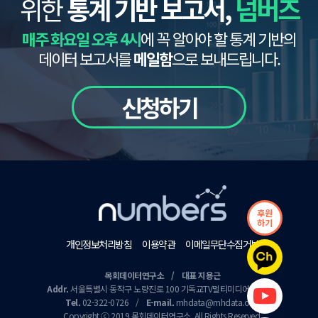
위한
통계 기반 보고서,
넘버즈
매주 화요일 오후 4시
에 꼭 알아야 할 통계 기반의
데이터 보고서를
메일함
으로 보내드립니다.
신청하기
후원
하기
개인정보처리방침
이용약관
이메일무단수집거부
목회데이터연구소 / 대표 지용근
Addr.
서울특별시 동작구 노량진로 100 기독교TV멀티미디어센터 9층
Tel.
02-322-0726
/
E-mail.
mhdata@mhdata.or.kr
Copyright ⓒ 2019 목회데이터연구소. All Rights Reserved.