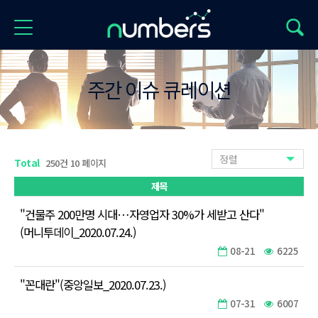
주간 이슈 큐레이션
정렬
Total
250건 10 페이지
제목
"건물주 200만명 시대…자영업자 30%가 세받고 산다"
(머니투데이_2020.07.24.)
08-21
6225
"꼰대란"(중앙일보_2020.07.23.)
07-31
6007