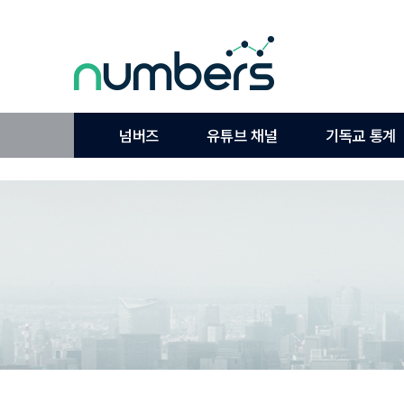
넘버즈
유튜브 채널
기독교 통계