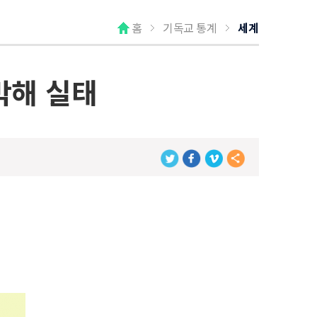
홈
기독교 통계
세계
박해 실태