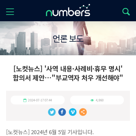
언론 보도
[노컷뉴스] '사역 내용·사례비·휴무 명시'
합의서 제안…"부교역자 처우 개선해야"
2024-07-17 07:44
4,860
[노컷뉴스] 2024년 6월 5일 기사입니다.