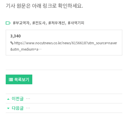
기사 원문은 아래 링크로 확인하세요.
,
,
,
부교역자
전도사
처우개선
사역기피
3,340
https://www.nocutnews.co.kr/news/6156618?utm_source=naver
&utm_medium=a…
목록보기
이전글
[충청타임즈] “기도하면 용서하는 마음 생긴다”
다음글
[국민일보] 목사 정년 연장엔 ‘반대’ 우세 “중한 문제 따로