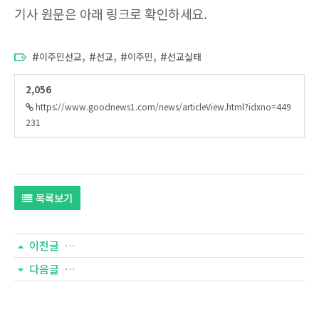
기사 원문은 아래 링크로 확인하세요.
,
,
,
이주민선교
선교
이주민
선교실태
2,056
https://www.goodnews1.com/news/articleView.html?idxno=449
231
목록보기
이전글
[국민일보] 한국도 미국도 ‘마음 돌봄’ 위한 교회의 준비 
다음글
[국민일보] 이주민 선교 ‘필요하다’ 99%…실행은 ‘걸음마