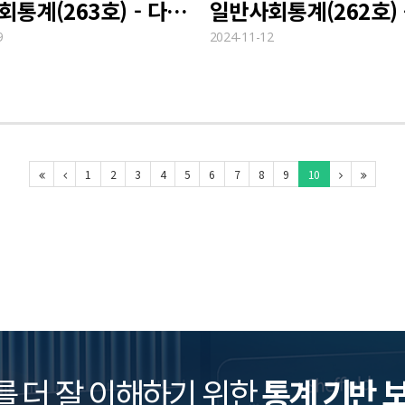
일반사회통계(263호) - 다문화 혼인 통계
9
2024-11-12
1
2
3
4
5
6
7
8
9
10
를 더 잘 이해하기 위한
통계 기반 