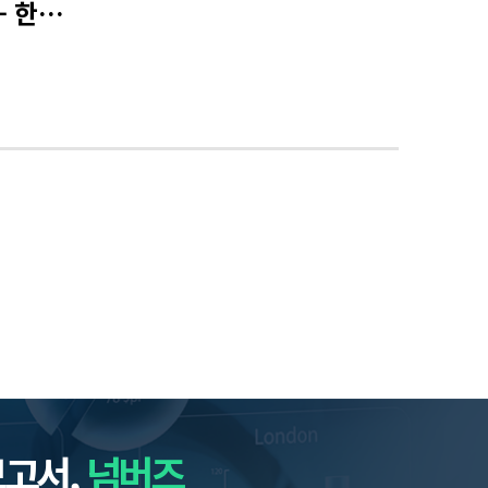
일반사회통계(262호) - 한국인의 핵무장 인식
보고서,
넘버즈