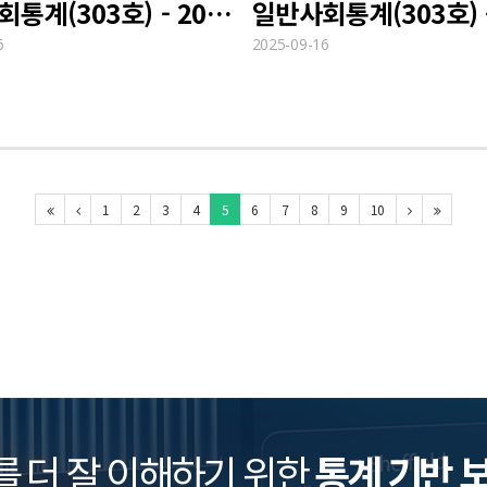
일반사회통계(303호) - 2024 다문화가족 실태
6
2025-09-16
1
2
3
4
5
6
7
8
9
10
를 더 잘 이해하기 위한
통계 기반 