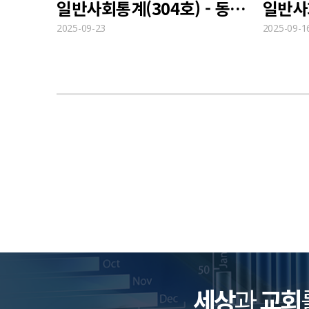
일반사회통계(304호) - 동반 자살∙살해 후 자살 실태
2025-09-23
2025-09-1
세상
과
교회