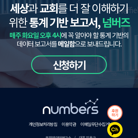
세상
과
교회
를 더 잘 이해하기
위한
통계 기반 보고서,
넘버즈
매주 화요일 오후 4시
에 꼭 알아야 할 통계 기반의
데이터 보고서를
메일함
으로 보내드립니다.
신청하기
후원
하기
개인정보처리방침
이용약관
이메일무단수집거부
목회데이터연구소 / 대표 지용근