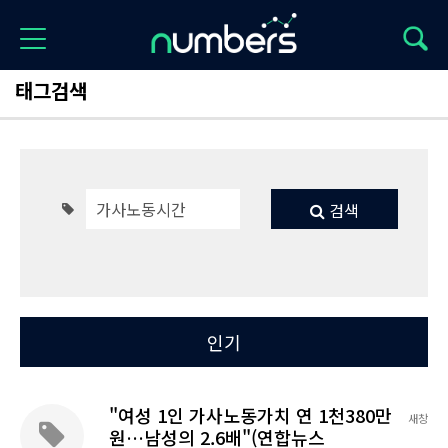
태그검색
검색
Total 1
최신
인기
"여성 1인 가사노동가치 연 1천380만
새창
원…남성의 2.6배"(연합뉴스