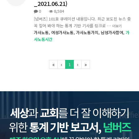
_2021.06.21)
0
8,584
[넘버즈] 101호 큐레이션 내용입니다. 최근 보도된 뉴스 중
꼭 짚어 봐야 하는 통계 기반 기사를 링크로 …
더보기
가사노동,
여성가사노동,
가사노동가치,
남성가사참여,
가
사노동시간
1
세상
과
교회
를 더 잘 이해하기
위한
통계 기반 보고서,
넘버즈