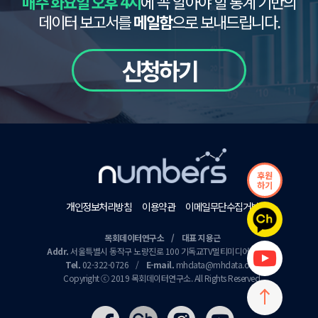
매주 화요일 오후 4시
에 꼭 알아야 할 통계 기반의
데이터 보고서를
메일함
으로 보내드립니다.
신청하기
후원
하기
개인정보처리방침
이용약관
이메일무단수집거부
목회데이터연구소 / 대표 지용근
Addr.
서울특별시 동작구 노량진로 100 기독교TV멀티미디어센터 9층
Tel.
02-322-0726
/
E-mail.
mhdata@mhdata.or.kr
Copyright ⓒ 2019 목회데이터연구소. All Rights Reserved.