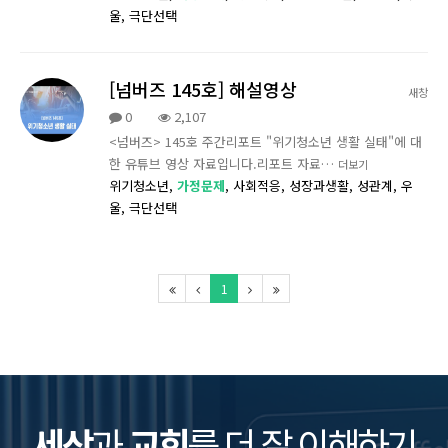
울,
극단선택
[넘버즈 145호] 해설영상
새창
0
2,107
<넘버즈> 145호 주간리포트 "위기청소년 생활 실태"에 대
한 유튜브 영상 자료입니다.리포트 자료…
더보기
위기청소년,
가정문제
,
사회적응,
성장과생활,
성관계,
우
울,
극단선택
1
세상
과
교회
를 더 잘 이해하기