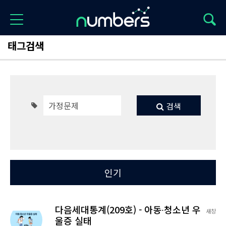
태그검색
검색
Total 4
최신
인기
다음세대통계(209호) - 아동∙청소년 우
새창
울증 실태