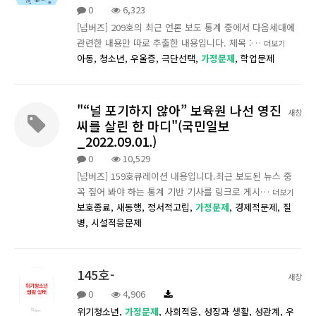
0
6,323
[넘버즈] 209호의 최근 언론 보도 통계 중에서 다음세대에
관련한 내용만 따로 추출한 내용입니다. 제목 :…
더보기
아동,
청소년,
우울증,
극단선택,
가정문제
,
학업문제
"“널 포기하지 않아” 보육원 나선 영진
새창
씨를 살린 한 마디"(국민일보
_2022.09.01.)
0
10,529
[넘버즈] 159호큐레이션 내용입니다.최근 보도된 뉴스 중
꼭 짚어 봐야 하는 통계 기반 기사를 링크로 게시…
더보기
보호종료,
새동행,
정서적고립,
가정문제
,
경제적문제,
질
병,
시설적응문제
145호-
새창
0
4,906
위기청소년,
가정문제
,
사회적응,
성장과 생활,
성관계,
우