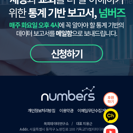
위한
통계 기반 보고서,
넘버즈
매주 화요일 오후 4시
에 꼭 알아야 할 통계 기반의
데이터 보고서를
메일함
으로 보내드립니다.
신청하기
후원
하기
개인정보처리방침
이용약관
이메일무단수집거부
목회데이터연구소 / 대표 지용근
Addr.
서울특별시 동작구 노량진로 100 기독교TV멀티미디어센터 9층