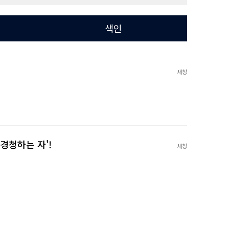
색인
새창
 경청하는 자'!
새창