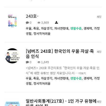
243호-
새창
0
3,669
우울,
죽음,
자살생각,
자녀연령대,
생활수준
,
경제력,
가정
생활,
정서적어려움
[넘버즈 243호] 한국인의 우울∙자살∙죽
새창
음 인식
0
1,649
<넘버즈> 243호 주간리포트 "한국인의 우울∙자살∙죽음 인
식"에 대한 유튜브 영상 자료입니다.리…
더보기
우울,
죽음,
자살생각,
자녀연령대,
생활수준
,
경제력,
가정
생활,
정서적어려움
일반사회통계(217호) - 1인 가구 유형에
새창
따른 삶의 질