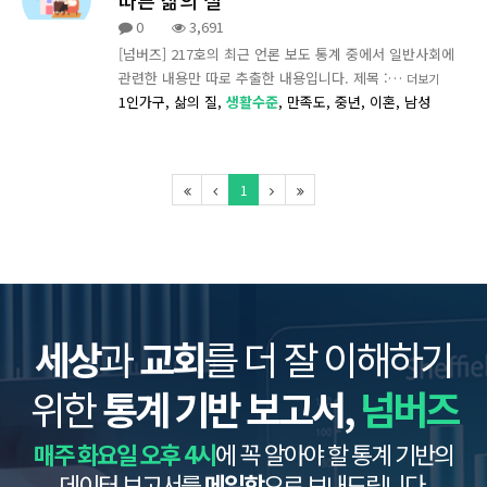
0
3,691
[넘버즈] 217호의 최근 언론 보도 통계 중에서 일반사회에
관련한 내용만 따로 추출한 내용입니다. 제목 :…
더보기
1인가구,
삶의 질,
생활수준
,
만족도,
중년,
이혼,
남성
1
세상
과
교회
를 더 잘 이해하기
위한
통계 기반 보고서,
넘버즈
매주 화요일 오후 4시
에 꼭 알아야 할 통계 기반의
데이터 보고서를
메일함
으로 보내드립니다.