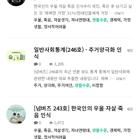
한국인의 우울∙자살∙죽음 인식우리 국민, 죽은 후 남기고 싶
은 것 ‘화목한 가정’ 51%!현대인들에게 가장 …
더보기
우울,
죽음,
자살생각,
자녀연령대,
생활수준
,
경제력,
가정
생활,
정서적어려움
일반사회통계(246호) - 주거양극화 인
새창
식
0
3,205
[넘버즈] 246호의 최근 언론 보도 통계 중에서 일반사회에
관련한 내용만 따로 추출한 내용입니다. 제목 :…
더보기
주거,
양극화,
주거여건,
생활수준
,
비참함
[넘버즈 243호] 한국인의 우울∙자살∙죽
새창
음 인식
0
1,672
우울,
죽음,
자살생각,
자녀연령대,
생활수준
,
경제력,
가정
생활,
정서적어려움