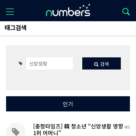
태그검색
검색
Total 20
최신
인기
[충청타임즈] 韓 청소년 “신앙생활 영향
새창
1위 어머니”