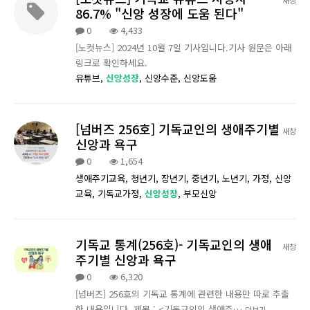
86.7% "신앙 성장에 도움 된다"
0
4,433
[노컷뉴스] 2024년 10월 7일 기사입니다.기사 원문은 아래
링크로 확인하세요.
유튜브,
신앙성장
,
신앙수준,
신앙도움
[넘버즈 256호] 기독교인의 생애주기별
새창
신앙과 욕구
0
1,654
생애주기교육,
청년기,
장년기,
중년기,
노년기,
가정,
신앙
교육,
기독교가정,
신앙성장
,
부모신앙
기독교 통계(256호)- 기독교인의 생애
새창
주기별 신앙과 욕구
0
6,320
[넘버즈] 256호의 기독교 통계에 관련한 내용만 따로 추출
한 내용입니다. 제목 : <기독교인의 생애주…
더보기